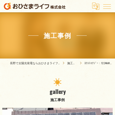
施工事例
長野で太陽光発電ならおひさまライフ株式会社
施工事例
ﾈｸｽﾄｴﾅｼﾞｰ：12.24kW／36枚
gallery
施工事例