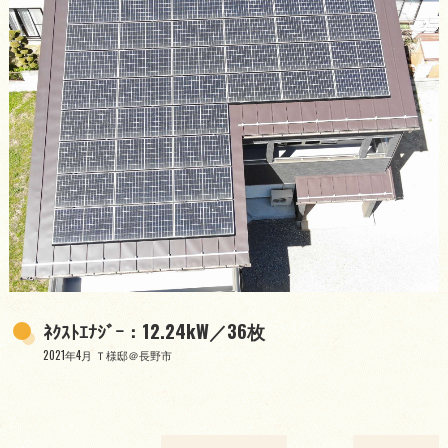
ﾈｸｽﾄｴﾅｼﾞｰ：12.24kW／36枚
2021年4月 Ｔ様邸＠長野市